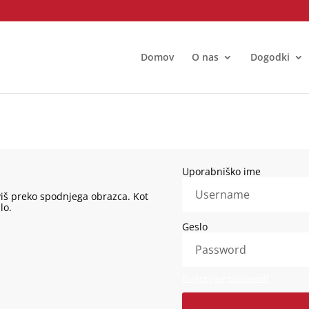
Domov
O nas
Dogodki
aviš preko spodnjega obrazca. Kot
lo.
Forgot your password?