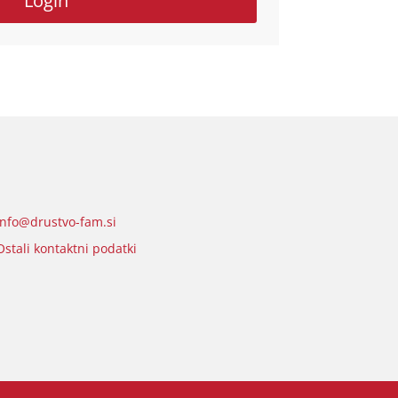
Login
info@drustvo-fam.si
Ostali kontaktni podatki