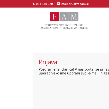
031 335 220
info@drustvo-fam.si
Prijava
Pozdravljena, članica! V naš portal se prij
uporabniško ime uporabi svoj e-mail in ges