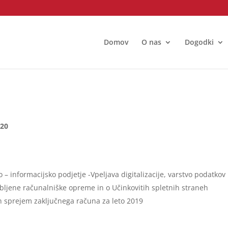
Domov
O nas
Dogodki
20
 – informacijsko podjetje -Vpeljava digitalizacije, varstvo podatkov 
bljene računalniške opreme in o Učinkovitih spletnih straneh
n sprejem zaključnega računa za leto 2019