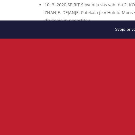
10. 3. 2020 SPIRIT Slovenija vas vabi na
ZNANJE. DEJANJE. Potekala je v Hotelu Mons v
druženje in pogostitev.
Tokratna konferenca trajnostne transformaci
Svojo priv
uvajanju znanja v prakso na ključnih trajnost
19. 3. 2020 – Planica 2020 –športno obarvano
kasneje družabno srečanje društva v hotelu
On-line 25. 3. 2020 Skupščina društva. Zarad
potekala ON-LINE. Obravnava vseh dokumentov,
članic.
April 2020
Zaradi korona virusa
odpadlo srečanje v Atla