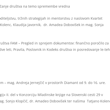
Srečanje društva na temo spremembe vredna
diteljstvu, tržnih strategijah in mentorstvu z naslovom Kvartet
na Kolenc, Klaudija Javornik, dr. Amadea Dobovišek in mag. Sonja
ruštva FAM – Pregled in sprejem dokumentov: finančno poročilo za 
ve leti, Pravila, Poslovnik in Kodeks društva in posredovanje le-te
m – mag. Andreja Jernejčič v prostorih Diamant od 9. do 16. ure.
gij« II. del v Konzorciju Mladinske knjige na Slovenski cesti 29 v
mag. Sonjo Klopčič, dr. Amadeo Dobovišek ter našima Tatjano Kolen