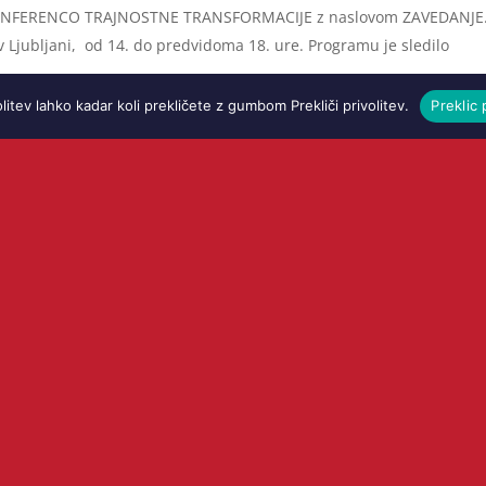
 2. KONFERENCO TRAJNOSTNE TRANSFORMACIJE z naslovom ZAVEDANJE
 Ljubljani, od 14. do predvidoma 18. ure. Programu je sledilo
je bo temeljila na praktično in strokovno naravnanih pogovorih in
olitev lahko kadar koli prekličete z gumbom Prekliči privolitev.
Preklic 
nih vidikih poslovanja podjetja.
 druženje, ki ga organizira Kompas d.d. – ogled skokov v Planici in
 v KG
(zaradi korona virusa odpovedano)
i korona virusa nismo mogli speljati skupščine na MOL-u, zato je
 ki jih ji je predlagal Programski svet v odločanje in ZA je bila v
ntidi Rogaška Slatina