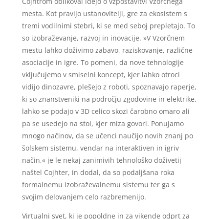
Cojhtrom oblikoval idejo o vzpostavitvi Vzorčnega
mesta. Kot pravijo ustanovitelji, gre za ekosistem s
tremi vodilnimi stebri, ki se med seboj prepletajo. To
so izobraževanje, razvoj in inovacije. »V Vzorčnem
mestu lahko doživimo zabavo, raziskovanje, različne
asociacije in igre. To pomeni, da nove tehnologije
vključujemo v smiselni koncept, kjer lahko otroci
vidijo dinozavre, plešejo z roboti, spoznavajo raperje,
ki so znanstveniki na področju zgodovine in elektrike,
lahko se podajo v 3D celico skozi čarobno omaro ali
pa se usedejo na stol, kjer miza govori. Ponujamo
mnogo načinov, da se učenci naučijo novih znanj po
šolskem sistemu, vendar na interaktiven in igriv
način,« je le nekaj zanimivih tehnološko doživetij
naštel Cojhter, in dodal, da so podaljšana roka
formalnemu izobraževalnemu sistemu ter ga s
svojim delovanjem celo razbremenijo.
Virtualni svet, ki je popoldne in za vikende odprt za