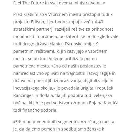
Feel The Future in vsaj dvema ministrstvoma.«
Pred kratkim so v Vzorčnem mestu pristopili tudi k
projektu Edison, kjer bodo skupaj z več kot 40
strateškimi partnerji razvijali rešitve za prihodnost
mobilnosti in prometa, po katerih se bodo zgledovale
tudi druge države članice Evropske unije. S
pametnimi rešitvami, ki jih razvijajo v Vzorčnem
mestu, se bo tudi Velenje približalo pojmu
pametnega mesta. »Eno od naših poslanstev je
namreč aktivno vplivati na trajnostni razvoj regije in
države na področjih izobraževanja, digitalizacije in
inovacijskega okolja,« je povedala Brigita Kropušek
Ranzinger in dodala, da jih podpira tudi velenjska
občina, ki jih je pod vodstvom župana Bojana Kontiča
tudi finančno podprla.
»Eden od pomembnih segmentov Vzorčnega mesta
je, da dajemo pomen in spodbujamo ženske k