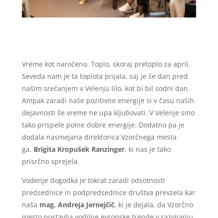
Vreme kot naročeno. Toplo, skoraj pretoplo za april.
Seveda nam je ta toplota prijala, saj je še dan pred
našim srečanjem v Velenju lilo, kot bi bil sodni dan.
Ampak zaradi naše pozitivne energije si v času naših
dejavnosti še vreme ne upa kljubovati. V Velenje smo
tako prispele polne dobre energije. Dodatno pa je
dodala nasmejana direktorica Vzorčnega mesta
ga.
Brigita Kropušek Ranzinger
, ki nas je tako
prisrčno sprejela.
Vodenje dogodka je tokrat zaradi odsotnosti
predsednice in podpredsednice društva prevzela kar
naša
mag. Andreja Jernejčič
, ki je dejala, da Vzorčno
mesto postavlja vodilne evropske trende v razvijanju