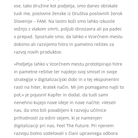
vse, tako družine kot podjetja, smo danes obiskale
tudi me, poslovne ženske iz Društva poslovnih žensk
Slovenije – FAM. Na lastni koži smo lahko izkusile
vožnjo z vlakom smrti, poljub dinozavra ali pa padec
v prepad. Spoznale smo, da lahko v Vzorčnem mestu
dobimo ali razvijemo hitro in pametno rešitev za
razvoj novih produktov.
»Podjetja lahko v Vzorčnem mestu prototipirajo hitre
in pametne rešitve ter najdejo svoj smisel in svoje
strategije v digitalizacijski dobi in v tej eksponentni
rasti na hiter, kratek način. Mi jim pomagamo najti to
pot,« je pojasnil Kapfer in dodal, da tudi sami
nenehno kujejo nove ideje in nove načrte: »Veseli
nas, da smo bili povabljeni k razvoju učilnice
prihodnosti za edini sejem, ki je namenjen
digitalizaciji pri nas, Feel The Future. Pri njenem
razvoju bomo sodelovali s člani upravnega odbora