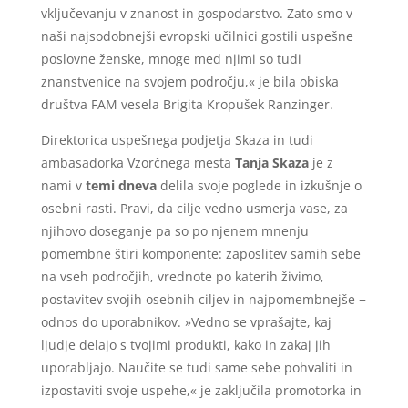
vključevanju v znanost in gospodarstvo. Zato smo v
naši najsodobnejši evropski učilnici gostili uspešne
poslovne ženske, mnoge med njimi so tudi
znanstvenice na svojem področju,« je bila obiska
društva FAM vesela Brigita Kropušek Ranzinger.
Direktorica uspešnega podjetja Skaza in tudi
ambasadorka Vzorčnega mesta
Tanja Skaza
je z
nami v
temi dneva
delila svoje poglede in izkušnje o
osebni rasti. Pravi, da cilje vedno usmerja vase, za
njihovo doseganje pa so po njenem mnenju
pomembne štiri komponente: zaposlitev samih sebe
na vseh področjih, vrednote po katerih živimo,
postavitev svojih osebnih ciljev in najpomembnejše −
odnos do uporabnikov. »Vedno se vprašajte, kaj
ljudje delajo s tvojimi produkti, kako in zakaj jih
uporabljajo. Naučite se tudi same sebe pohvaliti in
izpostaviti svoje uspehe,« je zaključila promotorka in