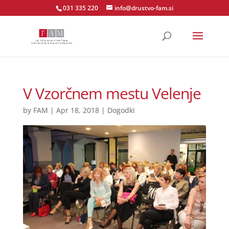
031 335 220
info@drustvo-fam.si
V Vzorčnem mestu Velenje
by
FAM
|
Apr 18, 2018
|
Dogodki