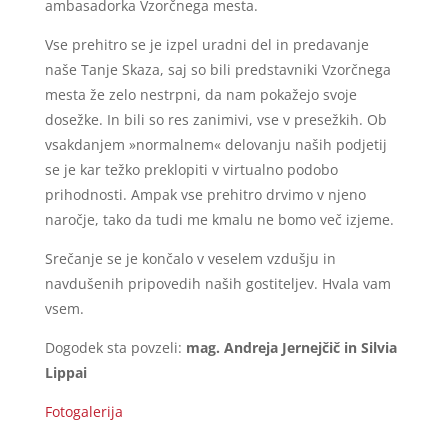
ambasadorka Vzorčnega mesta.
Vse prehitro se je izpel uradni del in predavanje
naše Tanje Skaza, saj so bili predstavniki Vzorčnega
mesta že zelo nestrpni, da nam pokažejo svoje
dosežke. In bili so res zanimivi, vse v presežkih. Ob
vsakdanjem »normalnem« delovanju naših podjetij
se je kar težko preklopiti v virtualno podobo
prihodnosti. Ampak vse prehitro drvimo v njeno
naročje, tako da tudi me kmalu ne bomo več izjeme.
Srečanje se je končalo v veselem vzdušju in
navdušenih pripovedih naših gostiteljev. Hvala vam
vsem.
Dogodek sta povzeli:
mag. Andreja Jernejčič in Silvia
Lippai
Fotogalerija