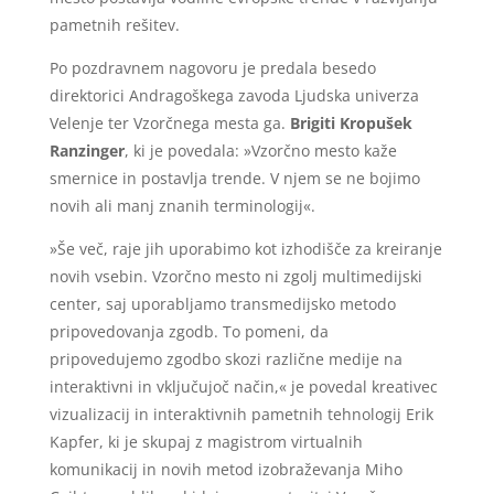
pametnih rešitev.
Po pozdravnem nagovoru je predala besedo
direktorici Andragoškega zavoda Ljudska univerza
Velenje ter Vzorčnega mesta ga.
Brigiti Kropušek
Ranzinger
, ki je povedala: »Vzorčno mesto kaže
smernice in postavlja trende. V njem se ne bojimo
novih ali manj znanih terminologij«.
»Še več, raje jih uporabimo kot izhodišče za kreiranje
novih vsebin. Vzorčno mesto ni zgolj multimedijski
center, saj uporabljamo transmedijsko metodo
pripovedovanja zgodb. To pomeni, da
pripovedujemo zgodbo skozi različne medije na
interaktivni in vključujoč način,« je povedal kreativec
vizualizacij in interaktivnih pametnih tehnologij Erik
Kapfer, ki je skupaj z magistrom virtualnih
komunikacij in novih metod izobraževanja Miho