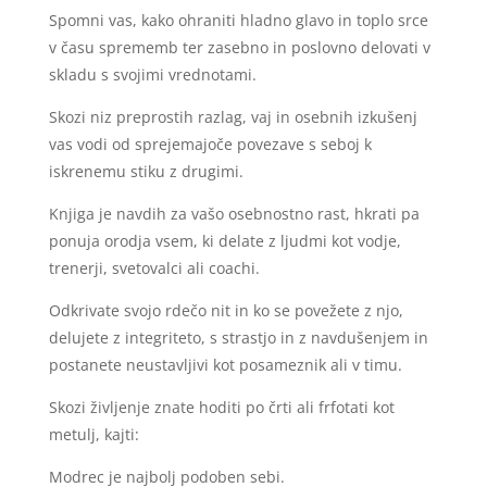
Spomni vas, kako ohraniti hladno glavo in toplo srce
v času sprememb ter zasebno in poslovno delovati v
skladu s svojimi vrednotami.
Skozi niz preprostih razlag, vaj in osebnih izkušenj
vas vodi od sprejemajoče povezave s seboj k
iskrenemu stiku z drugimi.
Knjiga je navdih za vašo osebnostno rast, hkrati pa
ponuja orodja vsem, ki delate z ljudmi kot vodje,
trenerji, svetovalci ali coachi.
Odkrivate svojo rdečo nit in ko se povežete z njo,
delujete z integriteto, s strastjo in z navdušenjem in
postanete neustavljivi kot posameznik ali v timu.
Skozi življenje znate hoditi po črti ali frfotati kot
metulj, kajti:
Modrec je najbolj podoben sebi.