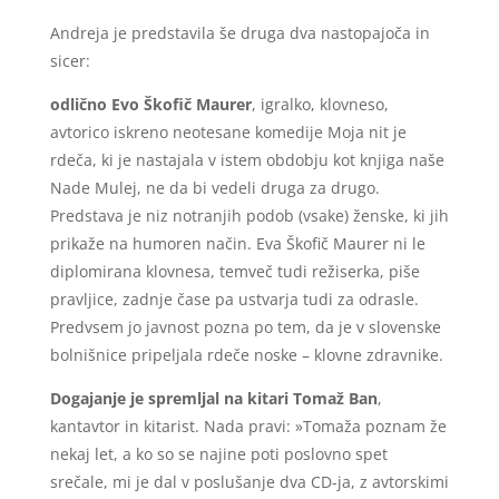
Andreja je predstavila še druga dva nastopajoča in
sicer:
odlično Evo Škofič Maurer
, igralko, klovneso,
avtorico iskreno neotesane komedije Moja nit je
rdeča, ki je nastajala v istem obdobju kot knjiga naše
Nade Mulej, ne da bi vedeli druga za drugo.
Predstava je niz notranjih podob (vsake) ženske, ki jih
prikaže na humoren način. Eva Škofič Maurer ni le
diplomirana klovnesa, temveč tudi režiserka, piše
pravljice, zadnje čase pa ustvarja tudi za odrasle.
Predvsem jo javnost pozna po tem, da je v slovenske
bolnišnice pripeljala rdeče noske – klovne zdravnike.
Dogajanje je spremljal na kitari Tomaž Ban
,
kantavtor in kitarist. Nada pravi: »Tomaža poznam že
nekaj let, a ko so se najine poti poslovno spet
srečale, mi je dal v poslušanje dva CD-ja, z avtorskimi