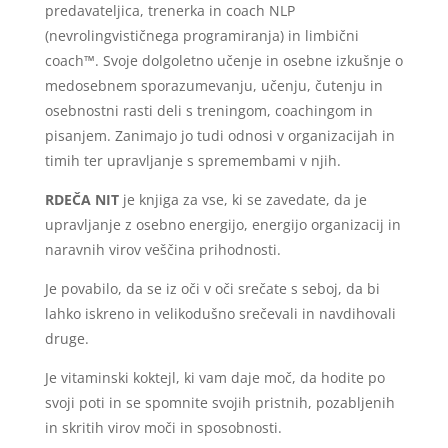
predavateljica, trenerka in coach NLP
(nevrolingvističnega programiranja) in limbični
coach™. Svoje dolgoletno učenje in osebne izkušnje o
medosebnem sporazumevanju, učenju, čutenju in
osebnostni rasti deli s treningom, coachingom in
pisanjem. Zanimajo jo tudi odnosi v organizacijah in
timih ter upravljanje s spremembami v njih.
RDEČA NIT
je knjiga za vse, ki se zavedate, da je
upravljanje z osebno energijo, energijo organizacij in
naravnih virov veščina prihodnosti.
Je povabilo, da se iz oči v oči srečate s seboj, da bi
lahko iskreno in velikodušno srečevali in navdihovali
druge.
Je vitaminski koktejl, ki vam daje moč, da hodite po
svoji poti in se spomnite svojih pristnih, pozabljenih
in skritih virov moči in sposobnosti.