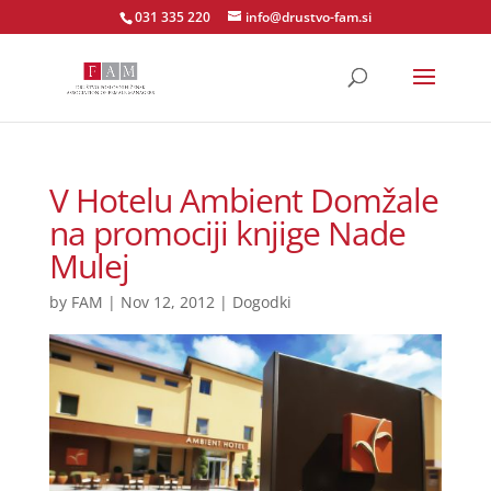
031 335 220
info@drustvo-fam.si
V Hotelu Ambient Domžale
na promociji knjige Nade
Mulej
by
FAM
|
Nov 12, 2012
|
Dogodki