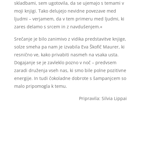
skladbami, sem ugotovila, da se ujemajo s temami v
moji knjigi. Tako delujejo nevidne povezave med
ljudmi – verjamem, da v tem primeru med ljudmi, ki
zares delamo s srcem in z navdušenjem.«
Srečanje je bilo zanimivo z vidika predstavitve knjige,
solze smeha pa nam je izvabila Eva Škofič Maurer, ki
resnično ve, kako privabiti nasmeh na vsaka usta.
Dogajanje se je zavleklo pozno v noč – predvsem
zaradi druženja vseh nas, ki smo bile polne pozitivne
energije. In tudi čokoladne dobrote s šampanjcem so
malo pripomogla k temu.
Pripravila: Silvia Lippai