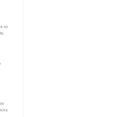
je so
te,
o
 bo
icira