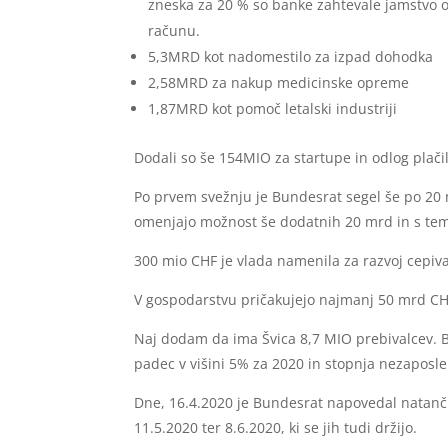
zneska za 20 % so banke zahtevale jamstvo od
računu.
5,3MRD kot nadomestilo za izpad dohodka
2,58MRD za nakup medicinske opreme
1,87MRD kot pomoč letalski industriji
Dodali so še 154MIO za startupe in odlog plači
Po prvem svežnju je Bundesrat segel še po 20
omenjajo možnost še dodatnih 20 mrd in s tem n
300 mio CHF je vlada namenila za razvoj cepiv
V gospodarstvu pričakujejo najmanj 50 mrd CHF
Naj dodam da ima Švica 8,7 MIO prebivalcev. B
padec v višini 5% za 2020 in stopnja nezaposl
Dne, 16.4.2020 je Bundesrat napovedal natančn
11.5.2020 ter 8.6.2020, ki se jih tudi držijo.