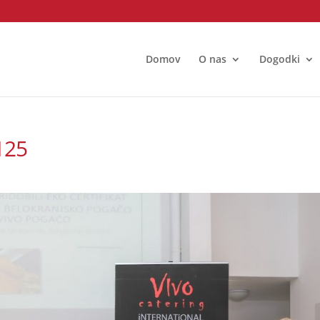
Domov
O nas
Dogodki
125