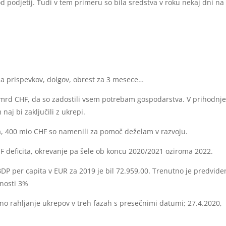
 podjetij. Tudi v tem primeru so bila sredstva v roku nekaj dni na
la prispevkov, dolgov, obrest za 3 mesece…
 mrd CHF, da so zadostili vsem potrebam gospodarstva. V prihodnj
aj bi zaključili z ukrepi.
a, 400 mio CHF so namenili za pomoč deželam v razvoju.
 deficita, okrevanje pa šele ob koncu 2020/2021 oziroma 2022.
DP per capita v EUR za 2019 je bil 72.959,00. Trenutno je predvide
enosti 3%
o rahljanje ukrepov v treh fazah s presečnimi datumi; 27.4.2020,