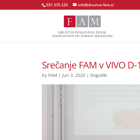
031 335 220
info@drustvo-fam.si
Srečanje FAM v VIVO D-
by
FAM
|
Jun 3, 2020
|
Dogodki