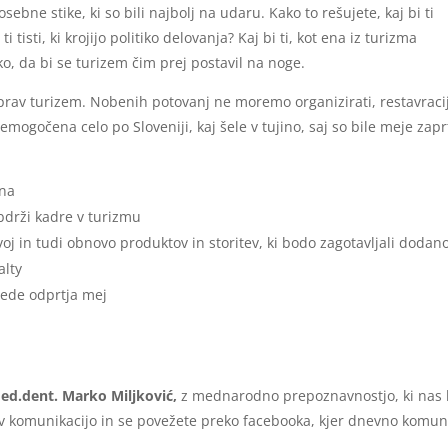
osebne stike, ki so bili najbolj na udaru. Kako to rešujete, kaj bi ti
 tisti, ki krojijo politiko delovanja? Kaj bi ti, kot ena iz turizma
ko, da bi se turizem čim prej postavil na noge.
 prav turizem. Nobenih potovanj ne moremo organizirati, restavraci
nemogočena celo po Sloveniji, kaj šele v tujino, saj so bile meje zapr
ona
bdrži kadre v turizmu
j in tudi obnovo produktov in storitev, ki bodo zagotavljali dodan
alty
lede odprtja mej
ed.dent. Marko Miljković,
z mednarodno prepoznavnostjo, ki nas
m v komunikacijo in se povežete preko facebooka, kjer dnevno komun