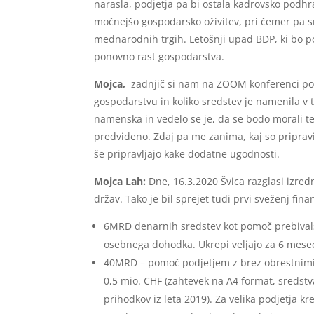
narasla, podjetja pa bi ostala kadrovsko podh
močnejšo gospodarsko oživitev, pri čemer pa s
mednarodnih trgih. Letošnji upad BDP, ki bo p
ponovno rast gospodarstva.
Mojca,
zadnjič si nam na ZOOM konferenci pov
gospodarstvu in koliko sredstev je namenila v 
namenska in vedelo se je, da se bodo morali teg
predvideno. Zdaj pa me zanima, kaj so pripravil
še pripravljajo kake dodatne ugodnosti.
Mojca Lah:
Dne, 16.3.2020 Švica razglasi izre
držav. Tako je bil sprejet tudi prvi sveženj fin
6MRD denarnih sredstev kot pomoč prebivalst
osebnega dohodka. Ukrepi veljajo za 6 mese
40MRD – pomoč podjetjem z brez obrestnimi k
0,5 mio. CHF (zahtevek na A4 format, sredst
prihodkov iz leta 2019). Za velika podjetja 