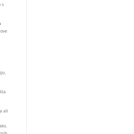
 s
a
nove
jo,
ila
a ali
ako.
tnih