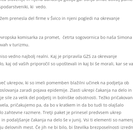
ospodarstveniki, ki vedo.
žem prenesla del firme v Švico in njeni pogledi na okrevanje
a evropska komisarka za promet, četrta sogovornica bo naša Simona
vah v turizmu.
niso vedno najbolj realni. Kaj je pripravila GZS za okrevanje
, kaj od vaših priporočil so upoštevali in kaj bi še morali, kar se 
več ukrepov, ki so imeli pomemben blažilni učinek na podjetja ob
ovanja zaradi pojava epidemije. Zlasti ukrepi čakanja na delo in
šje sile za velik del podjetij in bolniške odsotnosti. Težko pričakova
ela, pričakujemo pa, da bo v kratkem in da bo tudi to olajšalo
elo zahtevne razmere. Tretji paket je prinesel predvsem ukrep
n podaljšanje čakanja na delo še v junij. Vsi ti elementi so namen
 delovnih mest. Če jih ne bi bilo, bi številka brezposelnosti izred