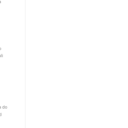
a
o
li
h
a do
d