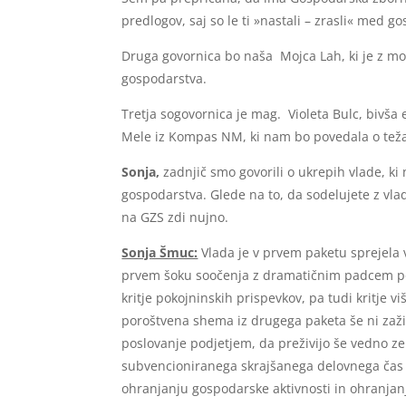
predlogov, saj so le ti »nastali – zrasli« med g
Druga govornica bo naša Mojca Lah, ki je z mo
gospodarstva.
Tretja sogovornica je mag. Violeta Bulc, bivš
Mele iz Kompas NM, ki nam bo povedala o teža
Sonja,
zadnjič smo govorili o ukrepih vlade, ki 
gospodarstva. Glede na to, da sodelujete z vlado
na GZS zdi nujno.
Sonja Šmuc:
Vlada je v prvem paketu sprejela 
prvem šoku soočenja z dramatičnim padcem posl
kritje pokojninskih prispevkov, pa tudi kritje vi
poroštvena shema iz drugega paketa še ni zaživ
poslovanje podjetjem, da preživijo še vedno z
subvencioniranega skrajšanega delovnega čas i
ohranjanju gospodarske aktivnosti in ohranjanju