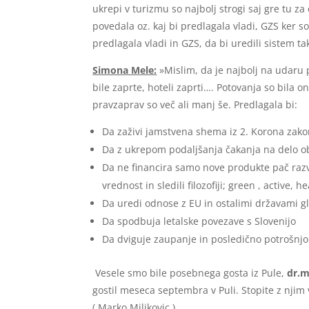
ukrepi v turizmu so najbolj strogi saj gre tu za 
povedala oz. kaj bi predlagala vladi, GZS ker so ti
predlagala vladi in GZS, da bi uredili sistem ta
Simona Mele:
»Mislim, da je najbolj na udaru
bile zaprte, hoteli zaprti…. Potovanja so bila o
pravzaprav so več ali manj še. Predlagala bi:
Da zaživi jamstvena shema iz 2. Korona zak
Da z ukrepom podaljšanja čakanja na delo o
Da ne financira samo nove produkte pač razvo
vrednost in sledili filozofiji; green , active, he
Da uredi odnose z EU in ostalimi državami g
Da spodbuja letalske povezave s Slovenijo
Da dviguje zaupanje in posledično potrošnjo
Vesele smo bile posebnega gosta iz Pule,
dr.m
gostil meseca septembra v Puli. Stopite z nji
( Marko Miljkovic ).