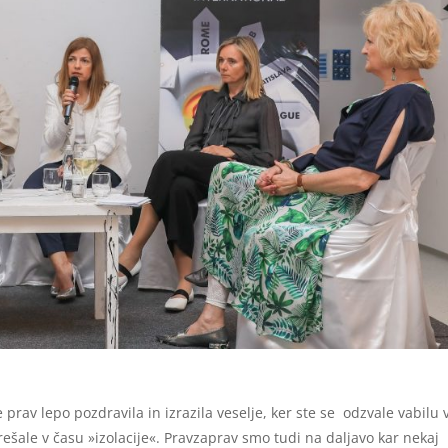
prav lepo pozdravila in izrazila veselje, ker ste se odzvale vabilu 
rešale v času »izolacije«. Pravzaprav smo tudi na daljavo kar nekaj