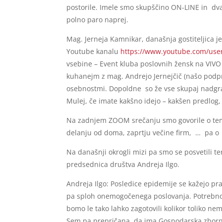
postorile. Imele smo skupščino ON-LINE in dva
polno paro naprej.
Mag. Jerneja Kamnikar, današnja gostiteljica je
Youtube kanalu
https://www.youtube.com/user
vsebine – Event kluba poslovnih žensk na VIVO
kuhanejm z mag. Andrejo Jernejčič (našo podpre
osebnostmi. Dopoldne so že vse skupaj nadgra
Mulej, če imate kakšno idejo – kakšen predlog,
Na zadnjem ZOOM srečanju smo govorile o tem,
delanju od doma, zaprtju večine firm, … pa o u
Na današnji okrogli mizi pa smo se posvetili t
predsednica društva Andreja Ilgo.
Andreja Ilgo: Posledice epidemije se kažejo pr
pa sploh onemogočenega poslovanja. Potrebno b
bomo le tako lahko zagotovili kolikor toliko ne
Sem pa prepričana, da ima Gospodarska zborni