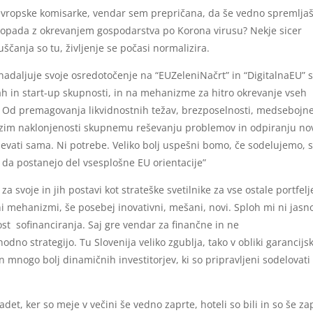
jo evropske komisarke, vendar sem prepričana, da še vedno spremlja
opada z okrevanjem gospodarstva po Korona virusu? Nekje sicer
čanja so tu, življenje se počasi normalizira.
 nadaljuje svoje osredotočenje na “EUZeleniNačrt” in “DigitalnaEU” 
h in start-up skupnosti, in na mehanizme za hitro okrevanje vseh
. Od premagovanja likvidnostnih težav, brezposelnosti, medsebojn
azim naklonjenosti skupnemu reševanju problemov in odpiranju no
eševati sama. Ni potrebe. Veliko bolj uspešni bomo, če sodelujemo, 
 da postanejo del vsesplošne EU orientacije”
 svoje in jih postavi kot strateške svetilnike za vse ostale portfelj
čni mehanizmi, še posebej inovativni, mešani, novi. Sploh mi ni jasn
st sofinanciranja. Saj gre vendar za finančne in ne
zhodno strategijo. Tu Slovenija veliko zgublja, tako v obliki garancijs
 mnogo bolj dinamičnih investitorjev, ki so pripravljeni sodelovati
adet, ker so meje v večini še vedno zaprte, hoteli so bili in so še zap