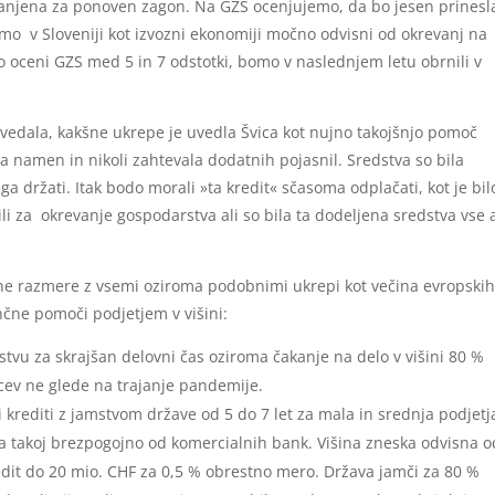
ranjena za ponoven zagon. Na GZS ocenjujemo, da bo jesen prinesl
mo v Sloveniji kot izvozni ekonomiji močno odvisni od okrevanj na
o oceni GZS med 5 in 7 odstotki, bomo v naslednjem letu obrnili v
edala, kakšne ukrepe je uvedla Švica kot nujno takojšnjo pomoč
ta namen in nikoli zahtevala dodatnih pojasnil. Sredstva so bila
a držati. Itak bodo morali »ta kredit« sčasoma odplačati, kot je bil
i za okrevanje gospodarstva ali so bila ta dodeljena sredstva vse a
dne razmere z vsemi oziroma podobnimi ukrepi kot večina evropski
ančne pomoči podjetjem v višini:
vu za skrajšan delovni čas oziroma čakanje na delo v višini 80 %
cev ne glede na trajanje pandemije.
rediti z jamstvom države od 5 do 7 let za mala in srednja podjetj
va takoj brezpogojno od komercialnih bank. Višina zneska odvisna o
kredit do 20 mio. CHF za 0,5 % obrestno mero. Država jamči za 80 %