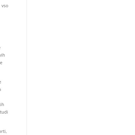
š vso
s
e
vih
se
e
o
kih
 tudi
rti,