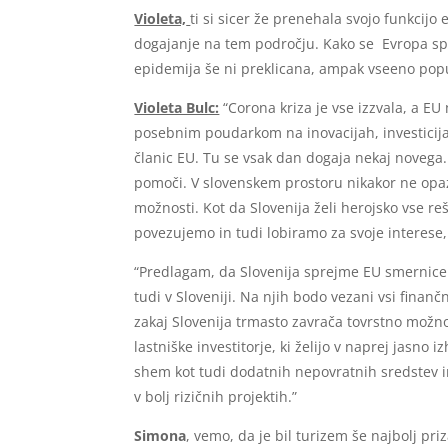
Violeta,
ti si sicer že prenehala svojo funkci
dogajanje na tem področju. Kako se Evropa sp
epidemija še ni preklicana, ampak vseeno popuš
Violeta Bulc:
“Corona kriza je vse izzvala, a EU
posebnim poudarkom na inovacijah, investicija
članic EU. Tu se vsak dan dogaja nekaj novega
pomoči. V slovenskem prostoru nikakor ne op
možnosti. Kot da Slovenija želi herojsko vse r
povezujemo in tudi lobiramo za svoje interese,
“Predlagam, da Slovenija sprejme EU smernice za
tudi v Sloveniji. Na njih bodo vezani vsi finan
zakaj Slovenija trmasto zavrača tovrstno možno
lastniške investitorje, ki želijo v naprej jasno i
shem kot tudi dodatnih nepovratnih sredstev in
v bolj rizičnih projektih.”
Simona
, vemo, da je bil turizem še najbolj priz