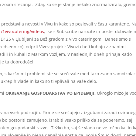
 zoom srečanja. Zdaj, ko se je stanje nekako znormaliziralo, gremo
 predstavila novosti v Vivu in kako so poslovali v času karantene. N
/1vivocatering/videos
, se s Subscribe naročite in boste dobivale 
 D125 v Ljubljani za Bežigradom z Vivo cateringom. Danes smo s
dsednico) odprli Vivov projekt: Vivovi chefi kuhajo z znanimi
dili in kuhali z Markom Vozljem. V naslednjih dneh prihaja Rado
 je ta dobrodošel!
 s kakšnimi problemi ste se srečevale med tako zvano samoizolaci
krepih vlade in kako so ti vplivali na vaše delo.
emi
OKREVANJE GOSPODARSTVA PO EPIDEMIJI.
Okroglo mizo je vod
av na vseh področjih. Firme se srečujejo z izgubami zaradi oviraneg
o postoriti zamujeno, izrabiti vsako priliko da se poberemo, saj
moten gospodarski razvoj. Težko bo, saj še vlada ne ve točno kaj in k
ca Slovenije in njena današnja gostja ga. Sonja Šmuc dovolj pame