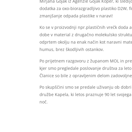
Mirjana Gojak iz Agenzie Gojak Koper, ki sledi
dodatka za oxo-biorazgradljivo plastiko D2W, f
zmanjšanje odpada plastike v naravi!
Ko se v proizvodnji npr.plastičnih vrečk doda a
dobe v material z drugačno molekulsko struktur
odprtem okolju na enak način kot naravni mater
humus, brez škodljivih ostankov.
Po prijetnem razgovoru z županom MOL in pred
kjer smo pregledale poslovanje društva za let
Članice so bile z opravljenim delom zadovoljne
Po skupščini smo se predale uživanju ob dobri hr
družbe Kapela, ki letos praznuje 90 let svojeg
noč.