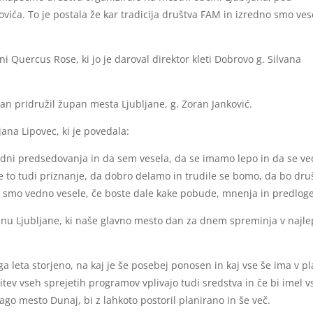
vića. To je postala že kar tradicija društva FAM in izredno smo ves
 Quercus Rose, ki jo je daroval direktor kleti Dobrovo g. Silvana
an pridružil župan mesta Ljubljane, g. Zoran Janković.
ana Lipovec, ki je povedala:
o dni predsedovanja in da sem vesela, da se imamo lepo in da se v
je to tudi priznanje, da dobro delamo in trudile se bomo, da bo dru
o smo vedno vesele, če boste dale kake pobude, mnenja in predloge
panu Ljubljane, ki naše glavno mesto dan za dnem spreminja v najl
ega leta storjeno, na kaj je še posebej ponosen in kaj vse še ima v p
v vseh sprejetih programov vplivajo tudi sredstva in če bi imel v
ago mesto Dunaj, bi z lahkoto postoril planirano in še več.