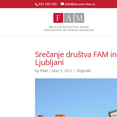
031 335 220
info@drustvo-fam.si
Srečanje društva FAM in
Ljubljani
by
FAM
|
Mar 5, 2011
|
Dogodki