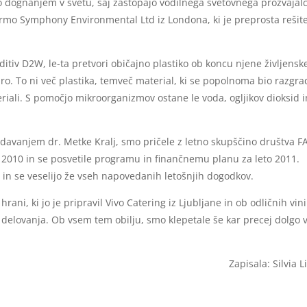
jo dognanjem v svetu, saj zastopajo vodilnega svetovnega prozvajal
irmo Symphony Environmental Ltd iz Londona, ki je preprosta rešit
ditiv D2W, le-ta pretvori običajno plastiko ob koncu njene življensk
o. To ni več plastika, temveč material, ki se popolnoma bio razgra
iali. S pomočjo mikroorganizmov ostane le voda, ogljikov dioksid i
avanjem dr. Metke Kralj, smo pričele z letno skupščino društva F
o 2010 in se posvetile programu in finančnemu planu za leto 2011.
 in se veselijo že vseh napovedanih letošnjih dogodkov.
ani, ki jo je pripravil Vivo Catering iz Ljubljane in ob odličnih vin
a delovanja. Ob vsem tem obilju, smo klepetale še kar precej dolgo 
Zapisala: Silvia L