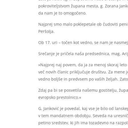
pokroviteljstvom župana mesta, g. Zorana Janko
da nam je to omogočeno.
Najprej smo malo poklepetale ob čudoviti penini
Peršolja.
Ob 17. uri – točen kot vedno, se nam je nasmej
Srečanje je pričela naša predsednica, mag. Arij
»Najprej naj povem, da ja za menoj skoraj let
več novih članic priključuje društvu. Za mene 
vedno boljše in predvsem po vaših željah. Zat
Zdaj pa bi se posvetila našemu gostitelju, žu
evropsko prestolnico.«
G. Janković je povedal, kaj vse je bilo od lansk
v tem mandatnem obdobju. Seveda na uresničite
petino sredstev, ki jih ima tozadevno na razpol