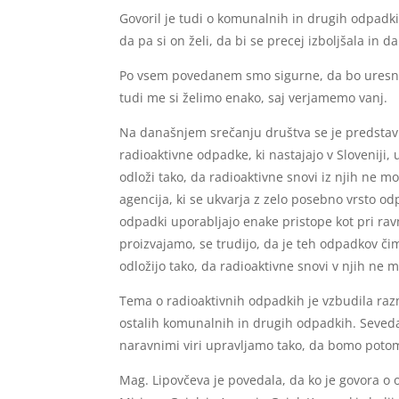
Govoril je tudi o komunalnih in drugih odpadki
da pa si on želi, da bi se precej izboljšala i
Po vsem povedanem smo sigurne, da bo uresniči
tudi me si želimo enako, saj verjamemo vanj.
Na današnjem srečanju društva se je predstavil
radioaktivne odpadke, ki nastajajo v Sloveniji,
odloži tako, da radioaktivne snovi iz njih ne mo
agencija, ki se ukvarja z zelo posebno vrsto od
odpadki uporabljajo enake pristope kot pri ra
proizvajamo, se trudijo, da je teh odpadkov čim
odložijo tako, da radioaktivne snovi v njih ne m
Tema o radioaktivnih odpadkih je vzbudila razm
ostalih komunalnih in drugih odpadkih. Seveda
naravnimi viri upravljamo tako, da bomo potomc
Mag. Lipovčeva je povedala, da ko je govora o