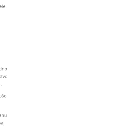
ele,
edno
štvo
.
epšo
lanu
saj