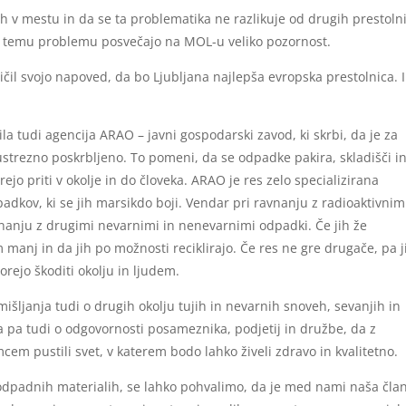
h v mestu in da se ta problematika ne razlikuje od drugih prestolni
n da temu problemu posvečajo na MOL-u veliko pozornost.
l svojo napoved, da bo Ljubljana najlepša evropska prestolnica. 
a tudi agencija ARAO – javni gospodarski zavod, ki skrbi, da je za
 ustrezno poskrbljeno. To pomeni, da se odpadke pakira, skladišči i
rejo priti v okolje in do človeka. ARAO je res zelo specializirana
padkov, ki se jih marsikdo boji. Vendar pri ravnanju z radioaktivnim
vnanju z drugimi nevarnimi in nenevarnimi odpadki. Če jih že
 manj in da jih po možnosti reciklirajo. Če res ne gre drugače, pa j
orejo škoditi okolju in ljudem.
išljanja tudi o drugih okolju tujih in nevarnih snoveh, sevanjih in
 pa tudi o odgovornosti posameznika, podjetij in družbe, da z
em pustili svet, v katerem bodo lahko živeli zdravo in kvalitetno.
 odpadnih materialih, se lahko pohvalimo, da je med nami naša čla