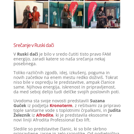
Srečanje v Ruski dači
V
Ruski dači
je bilo v sredo čutiti tisto pravo FAM
energijo, zaradi katere so naša srečanja nekaj
posebnega.
Toliko različnih zgodb, idej, izkušenj, poguma in
novih začetkov na enem mestu redko doživiš. Tokrat
niso bile v ospredju le predstavitve, ampak članice
same. Njihova energija, iskrenost in pripravljenost,
da med seboj delijo tudi delčke svojih poslovnih poti.
Uvodoma sta svoje novosti predstavili
Suzana
Guček
iz podjetja
Kronoterm
, z rešitvami za pripravo
tople sanitarne vode s toplotnimi črpalkami, in
Judita
Železnik
iz
Afrodite
, ki je predstavila eksosome v
novi liniji Afrodita Professional Exo lift.
Sledile so predstavitve članic, ki so bile skrbno
pripravljene, jasne in zelo raznolike. Od podjetništva,