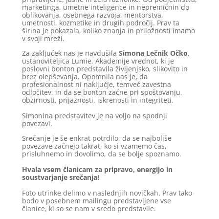
marketinga, umetne inteligence in nepremičnin do
oblikovanja, osebnega razvoja, mentorstva,
umetnosti, kozmetike in drugih področij. Prav ta
širina je pokazala, koliko znanja in priložnosti imamo
v svoji mreži.
Za zaključek nas je navdušila
Simona Lečnik Očko
,
ustanoviteljica Lumie, Akademije vrednot, ki je
poslovni bonton predstavila življenjsko, slikovito in
brez olepševanja. Opomnila nas je, da
profesionalnost ni naključje, temveč zavestna
odločitev, in da se bonton začne pri spoštovanju,
obzirnosti, prijaznosti, iskrenosti in integriteti.
Simonina predstavitev je na voljo na spodnji
povezavi.
Srečanje je še enkrat potrdilo, da se najboljše
povezave začnejo takrat, ko si vzamemo čas,
prisluhnemo in dovolimo, da se bolje spoznamo.
Hvala vsem članicam za pripravo, energijo in
soustvarjanje srečanja!
Foto utrinke delimo v naslednjih novičkah. Prav tako
bodo v posebnem mailingu predstavljene vse
članice, ki so se nam v sredo predstavile.