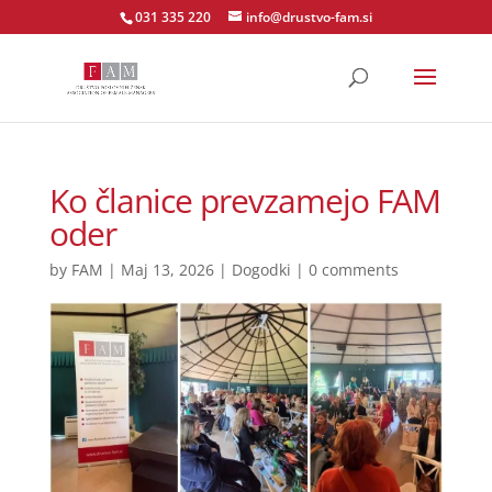
031 335 220
info@drustvo-fam.si
Ko članice prevzamejo FAM
oder
by
FAM
|
Maj 13, 2026
|
Dogodki
|
0 comments