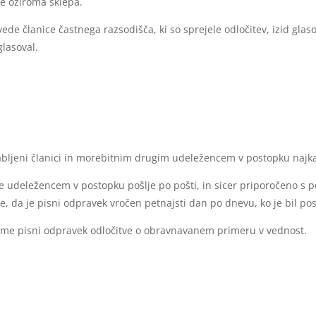
e oziroma sklepa.
 članice častnega razsodišča, ki so sprejele odločitev, izid glasov
glasoval.
ljeni članici in morebitnim drugim udeležencem v postopku najkas
e udeležencem v postopku pošlje po pošti, in sicer priporočeno s p
e, da je pisni odpravek vročen petnajsti dan po dnevu, ko je bil pos
jme pisni odpravek odločitve o obravnavanem primeru v vednost.