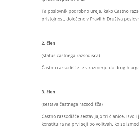
Ta poslovnik podrobno ureja, kako Častno razs
pristojnost, določeno v Pravilih Društva poslo
člen
(status častnega razsodišča)
Častno razsodišče je v razmerju do drugih or
člen
(sestava častnega razsodišča)
Častno razsodišče sestavljajo tri članice. Izvo
konstituira na prvi seji po volitvah, ko se iz