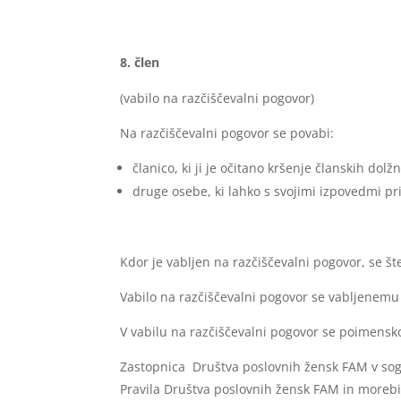
člen
(vabilo na razčiščevalni pogovor)
Na razčiščevalni pogovor se povabi:
članico, ki ji je očitano kršenje članskih do
druge osebe, ki lahko s svojimi izpovedmi p
Kdor je vabljen na razčiščevalni pogovor, se 
Vabilo na razčiščevalni pogovor se vabljenemu 
V vabilu na razčiščevalni pogovor se poimensk
Zastopnica Društva poslovnih žensk FAM v soglas
Pravila Društva poslovnih žensk FAM in moreb