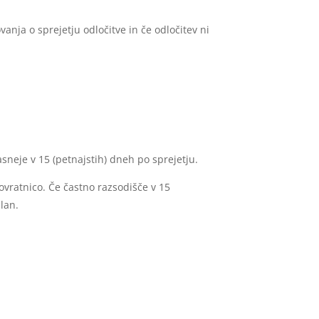
anja o sprejetju odločitve in če odločitev ni
neje v 15 (petnajstih) dneh po sprejetju.
ovratnico. Če častno razsodišče v 15
lan.