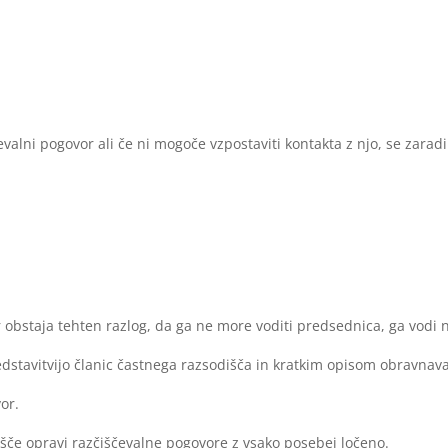
evalni pogovor ali če ni mogoče vzpostaviti kontakta z njo, se zara
 obstaja tehten razlog, da ga ne more voditi predsednica, ga vodi
edstavitvijo članic častnega razsodišča in kratkim opisom obravna
or.
išče opravi razčiščevalne pogovore z vsako posebej ločeno.