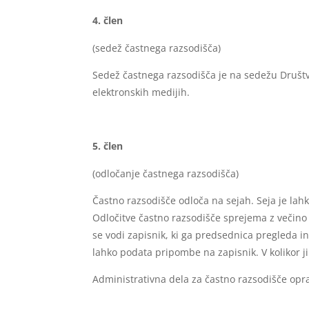
člen
(sedež častnega razsodišča)
Sedež častnega razsodišča je na sedežu Društv
elektronskih medijih.
člen
(odločanje častnega razsodišča)
Častno razsodišče odloča na sejah. Seja je lahk
Odločitve častno razsodišče sprejema z večino 
se vodi zapisnik, ki ga predsednica pregleda i
lahko podata pripombe na zapisnik. V kolikor ji
Administrativna dela za častno razsodišče opr