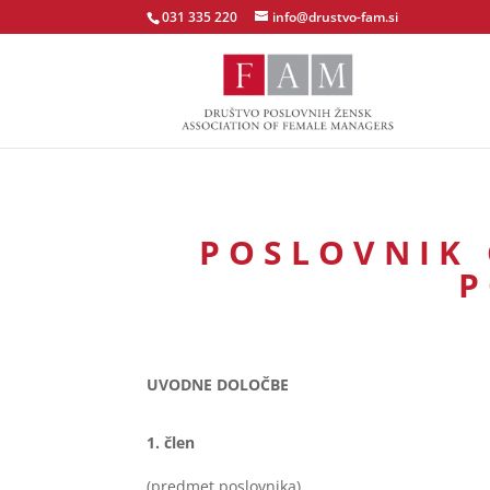
031 335 220
info@drustvo-fam.si
POSLOVNIK 
P
UVODNE DOLOČBE
člen
(predmet poslovnika)