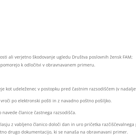
lžnosti ali verjetno škodovanje ugledu Društva poslovnih žensk FAM;
ripomorejo k odločitvi v obravnavanem primeru.
šteje kot udeleženec v postopku pred častnim razsodiščem (v nadalj
vroči po elektronski pošti in z navadno poštno pošiljko.
o navede članice častnega razsodišča.
ju z vabljeno članico določi dan in uro pričetka razčiščevalnega po
itno drugo dokumentacijo, ki se nanaša na obravnavani primer.