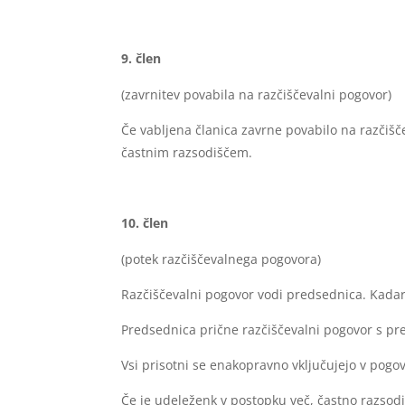
člen
(zavrnitev povabila na razčiščevalni pogovor)
Če vabljena članica zavrne povabilo na razčišč
častnim razsodiščem.
člen
(potek razčiščevalnega pogovora)
Razčiščevalni pogovor vodi predsednica. Kadar
Predsednica prične razčiščevalni pogovor s pr
Vsi prisotni se enakopravno vključujejo v pogov
Če je udeleženk v postopku več, častno razsod