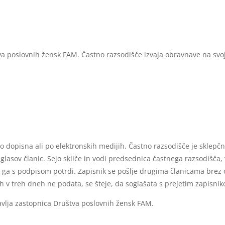
a poslovnih žensk FAM. Častno razsodišče izvaja obravnave na svoj
o dopisna ali po elektronskih medijih. Častno razsodišče je sklepčno,
glasov članic. Sejo skliče in vodi predsednica častnega razsodišča,
n ga s podpisom potrdi. Zapisnik se pošlje drugima članicama brez o
h v treh dneh ne podata, se šteje, da soglašata s prejetim zapisnik
avlja zastopnica Društva poslovnih žensk FAM.