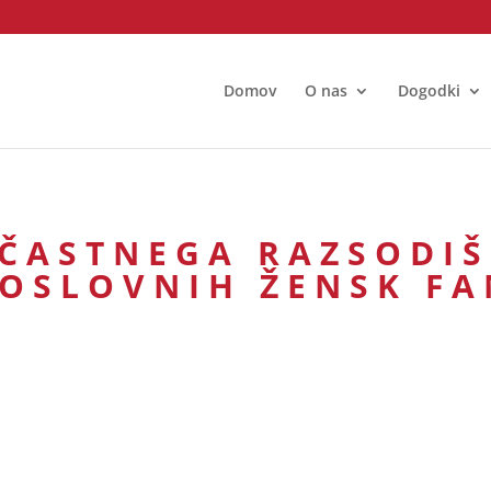
Domov
O nas
Dogodki
ČASTNEGA RAZSODI
OSLOVNIH ŽENSK F