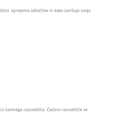
šče) sprejema odločitve in kako izvršuje svojo
nico častnega razsodišča. Častno razsodišče se