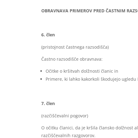
OBRAVNAVA PRIMEROV PRED ČASTNIM RAZ
člen
(pristojnost častnega razsodišča)
Častno razsodišče obravnava:
Očitke o kršitvah dolžnosti članic in
Primere, ki lahko kakorkoli škodujejo ugled
člen
(razčiščevalni pogovor)
O očitku članici, da je kršila člansko dolžnost
razčiščevalnih razgovorov.