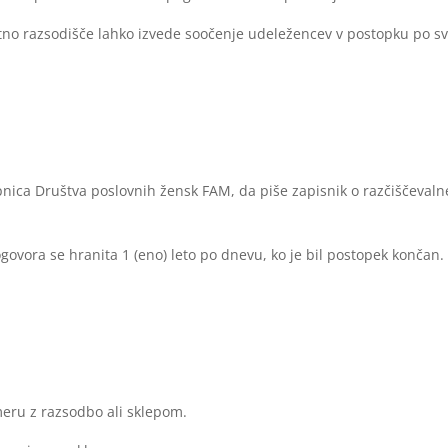
no razsodišče lahko izvede soočenje udeležencev v postopku po svo
pnica Društva poslovnih žensk FAM, da piše zapisnik o razčiščeval
govora se hranita 1 (eno) leto po dnevu, ko je bil postopek končan.
eru z razsodbo ali sklepom.