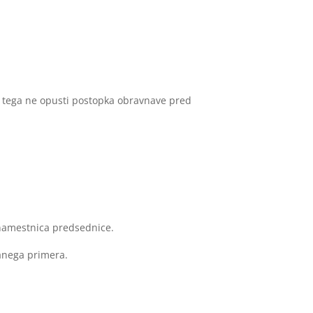
di tega ne opusti postopka obravnave pred
 namestnica predsednice.
vanega primera.