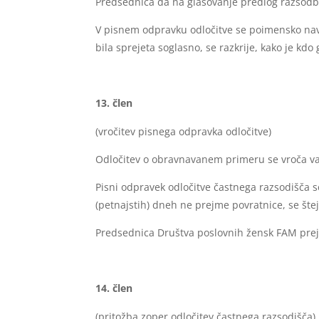
Predsednica da na glasovanje predlog razsodb
V pisnem odpravku odločitve se poimensko navede
bila sprejeta soglasno, se razkrije, kako je kdo 
člen
(vročitev pisnega odpravka odločitve)
Odločitev o obravnavanem primeru se vroča vab
Pisni odpravek odločitve častnega razsodišča s
(petnajstih) dneh ne prejme povratnice, se štej
Predsednica Društva poslovnih žensk FAM pre
člen
(pritožba zoper odločitev častnega razsodišča)