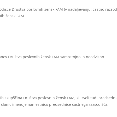
odišče Društva poslovnih žensk FAM (v nadaljevanju: častno razsodi
vnih žensk FAM.
ganov Društva poslovnih žensk FAM samostojno in neodvisno.
li jih skupščina Društva poslovnih žensk FAM, ki izvoli tudi predsed
med članic imenuje namestnico predsednice častnega razsodišča.