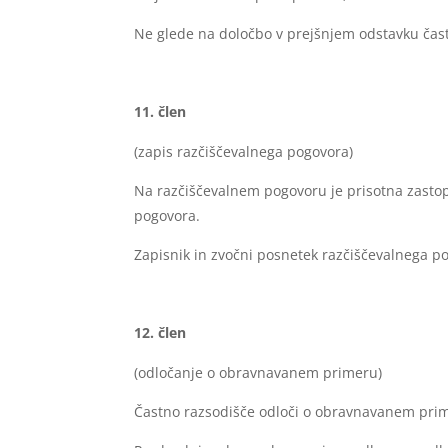
Ne glede na določbo v prejšnjem odstavku čast
člen
(zapis razčiščevalnega pogovora)
Na razčiščevalnem pogovoru je prisotna zasto
pogovora.
Zapisnik in zvočni posnetek razčiščevalnega po
člen
(odločanje o obravnavanem primeru)
Častno razsodišče odloči o obravnavanem prim